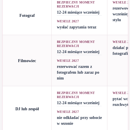
BEZPIECZNY MOMENT
WESELE 2
REZERWACJI
rezerwować
12-24 miesiące wcześniej
wcześniej
Fotograf
stylu
WESELE 2027
wysłać zapytania teraz
BEZPIECZNY MOMENT
WESELE 2
REZERWACJI
działać p
12-24 miesiące wcześniej
fotografie
Filmowiec
WESELE 2027
rezerwować razem z
fotografem lub zaraz po
nim
BEZPIECZNY MOMENT
WESELE 2
REZERWACJI
pytać wcz
12-24 miesiące wcześniej
rozchwyt
DJ lub zespół
WESELE 2027
nie odkładać przy sobocie
w sezonie