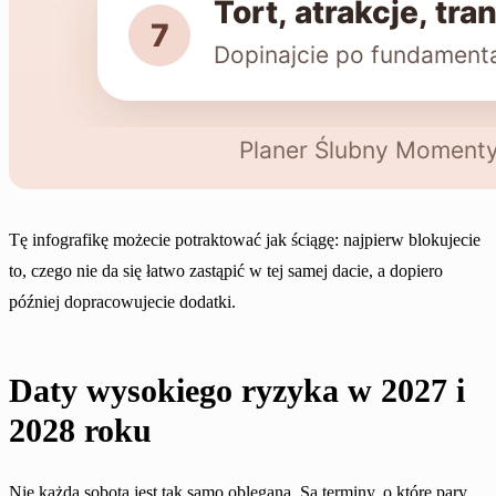
Tę infografikę możecie potraktować jak ściągę: najpierw blokujecie
to, czego nie da się łatwo zastąpić w tej samej dacie, a dopiero
później dopracowujecie dodatki.
Daty wysokiego ryzyka w 2027 i
2028 roku
Nie każda sobota jest tak samo oblegana. Są terminy, o które pary