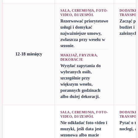
SALA, CEREMONIA, FOTO-
DODATKI,
VIDEO, DJ/ZESPÓŁ
TRANSPO
Rezerwować priorytetowe
Zacząć pl
usługi i domykać
budżet i 
najważniejsze umowy,
zależnych
zwłaszcza przy weselu w
sezonie.
12-18 miesięcy
MAKIJAŻ, FRYZURA,
DEKORACJE
Wysyłać zapytania do
wybranych osób,
szczególnie przy
większym weselu,
porannych godzinach
albo dużej dekoracji.
SALA, CEREMONIA, FOTO-
DODATKI,
VIDEO, DJ/ZESPÓŁ
TRANSPO
Nie odkładać foto-video i
Pytać o to
muzyki, jeśli data jest
noclegi, a
sezonowa albo macie