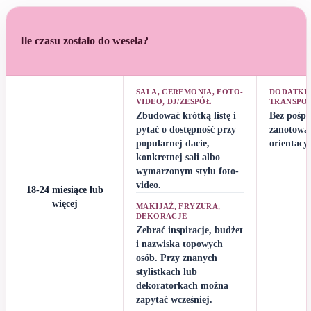
Ile czasu zostało do wesela?
SALA, CEREMONIA, FOTO-
DODATKI,
VIDEO, DJ/ZESPÓŁ
TRANSPO
Zbudować krótką listę i
Bez pośpi
pytać o dostępność przy
zanotować
popularnej dacie,
orientacyj
konkretnej sali albo
wymarzonym stylu foto-
video.
18-24 miesiące lub
więcej
MAKIJAŻ, FRYZURA,
DEKORACJE
Zebrać inspiracje, budżet
i nazwiska topowych
osób. Przy znanych
stylistkach lub
dekoratorkach można
zapytać wcześniej.