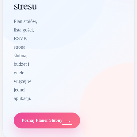
stresu
Plan stołów,
lista gości,
RSVP,
strona
ślubna,
budżet i
wiele
więcej w
jednej
aplikacji.
→
Poznaj Planer Ślubny