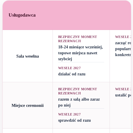
Usługodawca
BEZPIECZNY MOMENT
WESELE 2
REZERWACJI
zacząć r
18-24 miesiące wcześniej,
popularne
topowe miejsca nawet
konkretne
Sala weselna
szybciej
WESELE 2027
działać od razu
BEZPIECZNY MOMENT
WESELE 2
REZERWACJI
ustalić po
razem z salą albo zaraz
Miejsce ceremonii
po niej
WESELE 2027
sprawdzić od razu