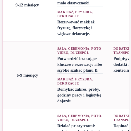
mało elastyczności.
9-12 miesięcy
MAKIJAŻ, FRYZURA,
DEKORACJE
Rezerwować makijaż,
fryzurę, florystykę i
większe dekoracje.
SALA, CEREMONIA, FOTO-
DODATKI,
VIDEO, DJ/ZESPÓŁ
TRANSPO
Potwierdzić brakujące
Podpisyw
kluczowe rezerwacje albo
dodatki i
szybko szukać planu B.
kontrolne
6-9 miesięcy
MAKIJAŻ, FRYZURA,
DEKORACJE
Domykać zakres, próby,
godziny pracy i logistykę
dojazdu.
SALA, CEREMONIA, FOTO-
DODATKI,
VIDEO, DJ/ZESPÓŁ
TRANSPO
Działać priorytetami:
Dopinać sz