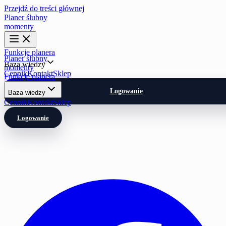
Przejdź do treści głównej
Planer ślubny
momenty
Funkcje planera
Planer ślubny
Baza wiedzy
momenty
Cennik
Kontakt
Sklep
Funkcje planera
Logowanie
Baza wiedzy
Cennik
Kontakt
Sklep
Logowanie