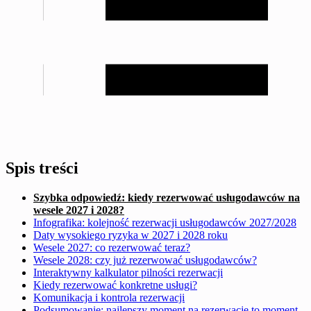
Spis treści
Szybka odpowiedź: kiedy rezerwować usługodawców na
wesele 2027 i 2028?
Infografika: kolejność rezerwacji usługodawców 2027/2028
Daty wysokiego ryzyka w 2027 i 2028 roku
Wesele 2027: co rezerwować teraz?
Wesele 2028: czy już rezerwować usługodawców?
Interaktywny kalkulator pilności rezerwacji
Kiedy rezerwować konkretne usługi?
Komunikacja i kontrola rezerwacji
Podsumowanie: najlepszy moment na rezerwację to moment,